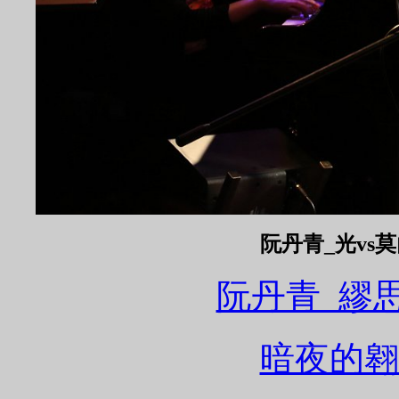
阮丹青_光vs莫內
阮丹青_繆思之夜
暗夜的翱翔 