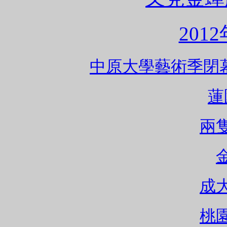
201
中原大學藝術季閉幕音樂
蓮
兩
成
桃