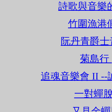
詩歌與音樂的饗宴
竹圍漁港假日 
阮丹青爵士音樂
菊島行 (2
追魂音樂會 II --
一對蟬脫殼(
又見金蟬脫殼